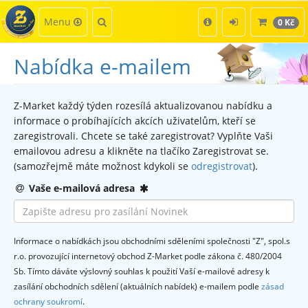
Kategorie
Hledat
Menu
0 Kč
Nabídka e-mailem
Z-Market každý týden rozesílá aktualizovanou nabídku a
informace o probíhajících akcích uživatelům, kteří se
zaregistrovali. Chcete se také zaregistrovat? Vyplňte Vaši
emailovou adresu a klikněte na tlačíko Zaregistrovat se.
(samozřejmě máte možnost kdykoli se
odregistrovat
).
povinné
Vaše e-mailová adresa
Informace o nabídkách jsou obchodními sděleními společnosti "Z", spol.s
r.o. provozující internetový obchod Z-Market podle zákona č. 480/2004
Sb. Tímto dáváte výslovný souhlas k použití Vaší e-mailové adresy k
zasílání obchodních sdělení (aktuálních nabídek) e-mailem podle
zásad
ochrany soukromí
.