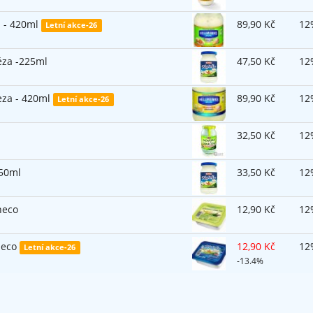
a - 420ml
89,90 Kč
12
Letní akce-26
éza -225ml
47,50 Kč
12
eza - 420ml
89,90 Kč
12
Letní akce-26
32,50 Kč
12
250ml
33,50 Kč
12
neco
12,90 Kč
12
neco
12,90 Kč
12
Letní akce-26
-13.4%