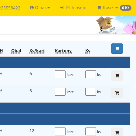
O nás
Přihlášení
Košík
223558422
0 Kč
H
Obal
Ks/kart
Kart
ony
Ks
%
6
kart.
ks
%
6
kart.
ks
%
12
kart.
ks