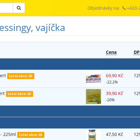
Objednávky na:
+420-
ssingy, vajíčka
Cena
DP
bert
69,90 Kč
12
Letní akce-26
-22.2%
ert
39,90 Kč
12
Letní akce-26
-20%
 - 225ml
47,50 Kč
12
Letní akce-26