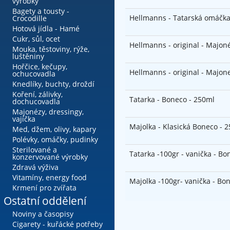
výrobky
Bagety a tousty -
Hellmanns - Tatarská omáčk
Crocodille
Hotová jídla - Hamé
Cukr, sůl, ocet
Hellmanns - original - Majon
Mouka, těstoviny, rýže,
luštěniny
Hořčice, kečupy,
Hellmanns - original - Majon
ochucovadla
Knedlíky, buchty, droždí
Koření, zálivky,
Tatarka - Boneco - 250ml
dochucovadla
Majonézy, dressingy,
vajíčka
Majolka - Klasická Boneco - 
Med, džem, olivy, kapary
Polévky, omáčky, pudinky
Sterilované a
Tatarka -100gr - vanička - Bo
konzervované výrobky
Zdravá výživa
Vitamíny, energy food
Majolka -100gr- vanička - Bo
Krmení pro zvířata
Ostatní oddělení
Noviny a časopisy
Cigarety - kuřácké potřeby