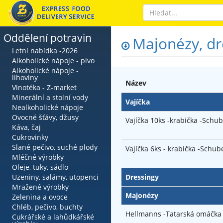
Oddělení potravin
Majonézy, dre
Letní nabídka -2026
Alkoholické nápoje - pivo
Alkoholické nápoje -
lihoviny
Název
Vinotéka - Z-market
Minerální a stolní vody
Vajíčka
Nealkoholické nápoje
Ovocné šťávy, džusy
Vajíčka 10ks -krabička -Schu
Káva, čaj
Cukrovinky
Slané pečivo, suché plody
Vajíčka 6ks - krabička -Schub
Mléčné výrobky
Oleje, tuky, sádlo
Uzeniny, salámy, utopenci
Dressingy
Mražené výrobky
Majonézy
Zelenina a ovoce
Chléb, pečivo, buchty
Hellmanns -Tatarská omáčka
Cukrářské a lahůdkářské