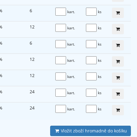
%
6
kart.
ks
%
12
kart.
ks
%
6
kart.
ks
%
12
kart.
ks
%
12
kart.
ks
%
24
kart.
ks
%
24
kart.
ks
Vložit zboží hromadně do košíku