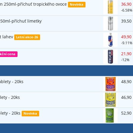
on 250ml-příchuť tropického ovoce
36,90
Novinka
-6.58%
 250ml-příchuť limetky
39,50
et lahev
49,90
Letní akce-26
-9.11%
21,90
kční cena
-12%
blety - 20ks
48,90
lety - 20ks
46,90
lety - 20ks
52,90
Novinka