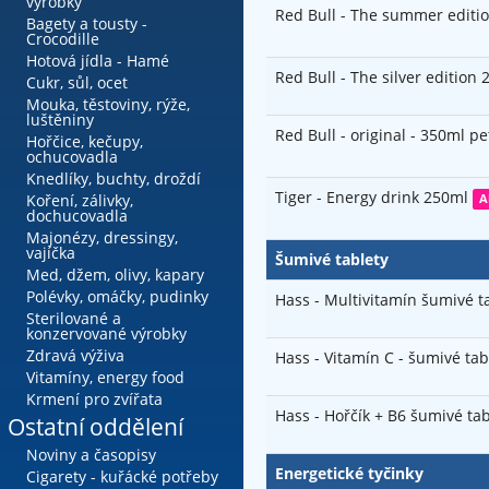
výrobky
Red Bull - The summer editi
Bagety a tousty -
Crocodille
Hotová jídla - Hamé
Red Bull - The silver edition
Cukr, sůl, ocet
Mouka, těstoviny, rýže,
luštěniny
Red Bull - original - 350ml p
Hořčice, kečupy,
ochucovadla
Knedlíky, buchty, droždí
Tiger - Energy drink 250ml
Koření, zálivky,
A
dochucovadla
Majonézy, dressingy,
vajíčka
Šumivé tablety
Med, džem, olivy, kapary
Polévky, omáčky, pudinky
Hass - Multivitamín šumivé ta
Sterilované a
konzervované výrobky
Zdravá výživa
Hass - Vitamín C - šumivé tab
Vitamíny, energy food
Krmení pro zvířata
Hass - Hořčík + B6 šumivé tab
Ostatní oddělení
Noviny a časopisy
Energetické tyčinky
Cigarety - kuřácké potřeby