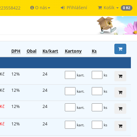
O nás
Přihlášení
Košík
223558422
0 Kč
DPH
Obal
Ks/kart
Kart
ony
Ks
 Kč
12%
24
kart.
ks
 Kč
12%
24
kart.
ks
 Kč
12%
24
kart.
ks
 Kč
12%
24
kart.
ks