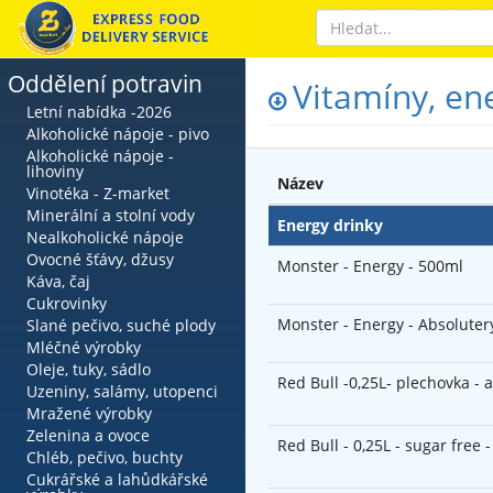
Oddělení potravin
Vitamíny, en
Letní nabídka -2026
Alkoholické nápoje - pivo
Alkoholické nápoje -
lihoviny
Název
Vinotéka - Z-market
Minerální a stolní vody
Energy drinky
Nealkoholické nápoje
Ovocné šťávy, džusy
Monster - Energy - 500ml
Káva, čaj
Cukrovinky
Monster - Energy - Absoluter
Slané pečivo, suché plody
Mléčné výrobky
Oleje, tuky, sádlo
Red Bull -0,25L- plechovka - 
Uzeniny, salámy, utopenci
Mražené výrobky
Zelenina a ovoce
Red Bull - 0,25L - sugar free
Chléb, pečivo, buchty
Cukrářské a lahůdkářské