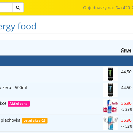
Objednávky na:
+420-
ergy food
Cena
44,50
y zero - 500ml
44,50
akce
36,90
Akční cena
-5.38%
 - plechovka
36,90
Letní akce-26
-7.52%