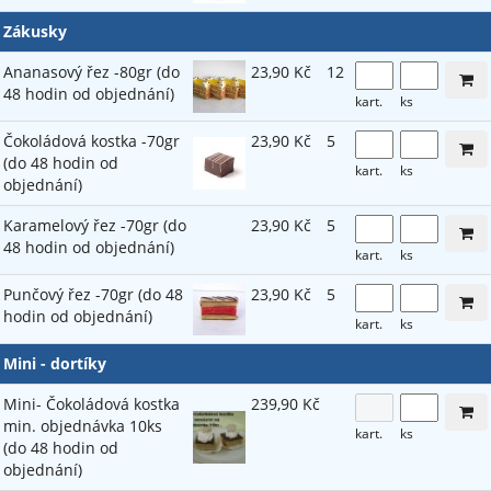
Zákusky
Ananasový řez -80gr (do
23,90 Kč
12
48 hodin od objednání)
kart.
ks
Čokoládová kostka -70gr
23,90 Kč
5
(do 48 hodin od
kart.
ks
objednání)
Karamelový řez -70gr (do
23,90 Kč
5
48 hodin od objednání)
kart.
ks
Punčový řez -70gr (do 48
23,90 Kč
5
hodin od objednání)
kart.
ks
Mini - dortíky
Mini- Čokoládová kostka
239,90 Kč
min. objednávka 10ks
kart.
ks
(do 48 hodin od
objednání)