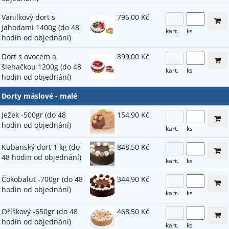
Vanilkový dort s
795,00 Kč
jahodami 1400g (do 48
kart.
ks
hodin od objednání)
Dort s ovocem a
899,00 Kč
šlehačkou 1200g (do 48
kart.
ks
hodin od objednání)
Dorty máslové - malé
Ježek -500gr (do 48
154,90 Kč
hodin od objednání)
kart.
ks
Kubanský dort 1 kg (do
848,50 Kč
48 hodin od objednání)
kart.
ks
Čokobalut -700gr (do 48
344,90 Kč
hodin od objednání)
kart.
ks
Oříškový -650gr (do 48
468,50 Kč
hodin od objednání)
kart.
ks