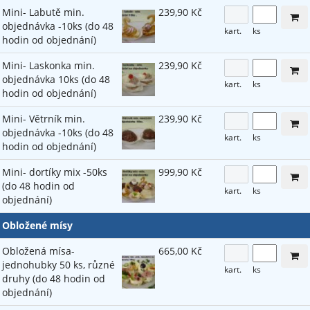
Mini- Labutě min.
239,90 Kč
objednávka -10ks (do 48
kart.
ks
hodin od objednání)
Mini- Laskonka min.
239,90 Kč
objednávka 10ks (do 48
kart.
ks
hodin od objednání)
Mini- Větrník min.
239,90 Kč
objednávka -10ks (do 48
kart.
ks
hodin od objednání)
Mini- dortíky mix -50ks
999,90 Kč
(do 48 hodin od
kart.
ks
objednání)
Obložené mísy
Obložená mísa-
665,00 Kč
jednohubky 50 ks, různé
kart.
ks
druhy (do 48 hodin od
objednání)