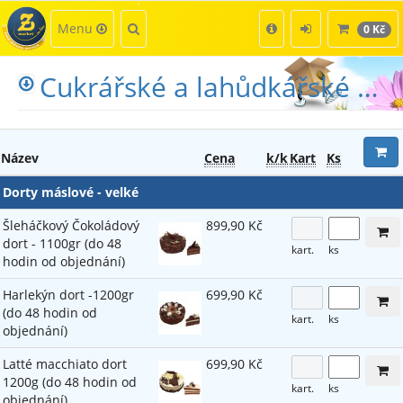
Kategorie
Hledat
Menu
0 Kč
Cukrářské a lahůdkářské výrobky
Název
Cena
k/k
Kart
Ks
Dorty máslové - velké
Šleháčkový Čokoládový
899,90 Kč
dort - 1100gr (do 48
kart.
ks
hodin od objednání)
Harlekýn dort -1200gr
699,90 Kč
(do 48 hodin od
kart.
ks
objednání)
Latté macchiato dort
699,90 Kč
1200g (do 48 hodin od
kart.
ks
objednání)