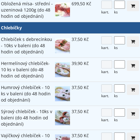
Obložená mísa- střední -
699,50 Kč
uzeninová 1200g (do 48
kart.
ks
hodin od objednání)
Chlebíčky
Chlebíček s debrecínkou
37,50 Kč
- 10ks v baleni (do 48
kart.
ks
hodin od objednání)
Hermelínový chlebíček-
39,90 Kč
10 ks v baleni (do 48
kart.
ks
hodin od objednání)
Humrový chlebíček - 10
37,50 Kč
ks v baleni (do 48 hodin
kart.
ks
od objednání)
Sýrový chlebíček - 10ks v
37,50 Kč
baleni (do 48 hodin od
kart.
ks
objednání)
Vajíčkový chlebíček - 10
37,50 Kč