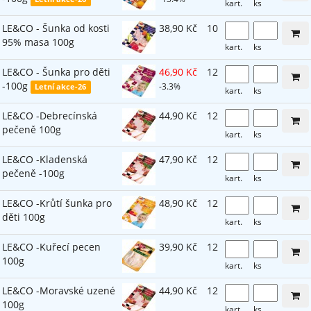
kart.
ks
LE&CO - Šunka od kosti
38,90 Kč
10
95% masa 100g
kart.
ks
LE&CO - Šunka pro děti
46,90 Kč
12
-100g
-3.3%
Letní akce-26
kart.
ks
LE&CO -Debrecínská
44,90 Kč
12
pečeně 100g
kart.
ks
LE&CO -Kladenská
47,90 Kč
12
pečeně -100g
kart.
ks
LE&CO -Krůtí šunka pro
48,90 Kč
12
děti 100g
kart.
ks
LE&CO -Kuřecí pecen
39,90 Kč
12
100g
kart.
ks
LE&CO -Moravské uzené
44,90 Kč
12
100g
kart.
ks