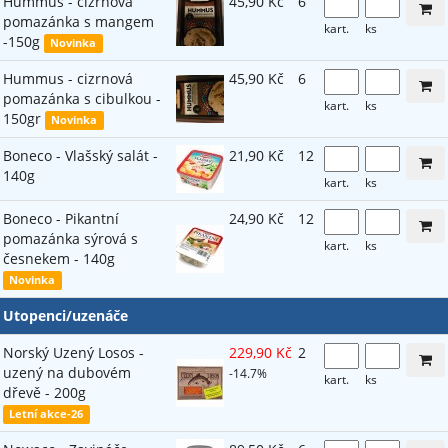
Hummus - cizrnová
45,90 Kč
6
pomazánka s mangem
kart.
ks
-150g
Novinka
Hummus - cizrnová
45,90 Kč
6
pomazánka s cibulkou -
kart.
ks
150gr
Novinka
Boneco - Vlašský salát -
21,90 Kč
12
140g
kart.
ks
Boneco - Pikantní
24,90 Kč
12
pomazánka sýrová s
kart.
ks
česnekem - 140g
Novinka
Utopenci/uzenáče
Norský Uzený Losos -
229,90 Kč
2
uzený na dubovém
-14.7%
kart.
ks
dřevě - 200g
Letní akce-26