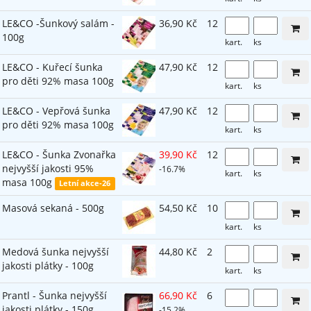
LE&CO -Šunkový salám -
36,90 Kč
12
100g
kart.
ks
LE&CO - Kuřecí šunka
47,90 Kč
12
pro děti 92% masa 100g
kart.
ks
LE&CO - Vepřová šunka
47,90 Kč
12
pro děti 92% masa 100g
kart.
ks
LE&CO - Šunka Zvonařka
39,90 Kč
12
nejvyšší jakosti 95%
-16.7%
kart.
ks
masa 100g
Letní akce-26
Masová sekaná - 500g
54,50 Kč
10
kart.
ks
Medová šunka nejvyšší
44,80 Kč
2
jakosti plátky - 100g
kart.
ks
Prantl - Šunka nejvyšší
66,90 Kč
6
jakosti plátky - 150g
-15.2%