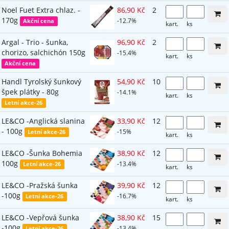
Noel Fuet Extra chlaz. -
86,90 Kč
2
170g
-12.7%
Akční cena
kart.
ks
Argal - Trio - šunka,
96,90 Kč
2
chorizo, salchichón 150g
-15.4%
kart.
ks
Akční cena
Handl Tyrolský šunkový
54,90 Kč
10
špek plátky - 80g
-14.1%
kart.
ks
Letní akce-26
LE&CO -Anglická slanina
33,90 Kč
12
- 100g
-15%
Letní akce-26
kart.
ks
LE&CO -Šunka Bohemia
38,90 Kč
12
100g
-13.4%
Letní akce-26
kart.
ks
LE&CO -Pražská šunka
39,90 Kč
12
-100g
-16.7%
Letní akce-26
kart.
ks
LE&CO -Vepřová šunka
38,90 Kč
15
-100g
-13.4%
Letní akce-26