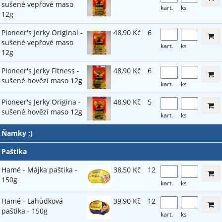
sušené vepřové maso
kart.
ks
12g
Pioneer's Jerky Original -
48,90 Kč
6
sušené vepřové maso
kart.
ks
12g
Pioneer's Jerky Fitness -
48,90 Kč
6
sušené hovězí maso 12g
kart.
ks
Pioneer's Jerky Origina -
48,90 Kč
5
sušené hovězí maso 12g
kart.
ks
Ňamky :)
Paštika
Hamé - Májka paštika -
38,50 Kč
12
150g
kart.
ks
Hamé - Lahůdková
39,90 Kč
12
paštika - 150g
kart.
ks