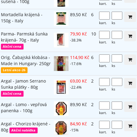
sušená - 100g
kart.
ks
Mortadella krájená -
89,50 Kč
6
150g - Italy
kart.
ks
Parma- Parmská šunka
79,90 Kč
10
krájená- 70g - Italy
-38.3%
kart.
ks
Akční cena
Orig. Čabajská klobása -
114,90 Kč
6
Made in Hungary- 250gr
-17.6%
kart.
ks
Letní akce-26
Argal - Jamon Serrano
69,00 Kč
2
šunka plátky - 80g
-22.4%
kart.
ks
Akční cena
Argal - Lomo - vepřová
89,90 Kč
2
panenka - 100g
kart.
ks
Argal - Chorizo krájené -
84,90 Kč
2
80g
-15%
Akční nabídka
kart.
ks