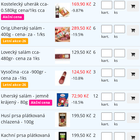
Kostelecký uherák cca-
169,90 Kč
2
0.580kg cena/1ks cca
-9.87%
kart.
ks
Akční cena
Orig.Uherský salám -
289,50 Kč
6
400g - cena- za - 1/ks
-19.5%
kart.
ks
Letní akce-26
Lovecký salám cca-
129,50 Kč
6
480gr- cena za 1ks
kart.
ks
Vysočina -cca -900gr -
124,50 Kč
3
cena za -1ks
-10.8%
kart.
ks
Letní akce-26
Uherský salám - jemně
72,90 Kč
12
krájený - 80g
-18.5%
Akční cena
kart.
ks
Husí prsa plátkovaná
199,50 Kč
2
chlazená - 100g
kart.
ks
Kachní prsa plátkovaná
199,50 Kč
2