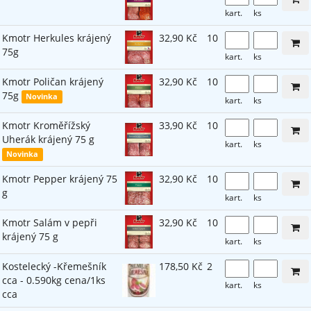
kart.
ks
Kmotr Herkules krájený
32,90 Kč
10
75g
kart.
ks
Kmotr Poličan krájený
32,90 Kč
10
75g
Novinka
kart.
ks
Kmotr Kroměřížský
33,90 Kč
10
Uherák krájený 75 g
kart.
ks
Novinka
Kmotr Pepper krájený 75
32,90 Kč
10
g
kart.
ks
Kmotr Salám v pepři
32,90 Kč
10
krájený 75 g
kart.
ks
Kostelecký -Křemešník
178,50 Kč
2
cca - 0.590kg cena/1ks
kart.
ks
cca