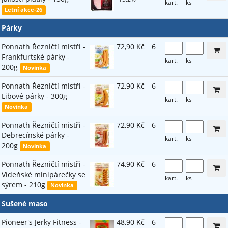
kart.
ks
Letní akce-26
Párky
Ponnath Řezničtí mistři -
72,90 Kč
6
Frankfurtské párky -
kart.
ks
200g
Novinka
Ponnath Řezničtí mistři -
72,90 Kč
6
Libové párky - 300g
kart.
ks
Novinka
Ponnath Řezničtí mistři -
72,90 Kč
6
Debrecínské párky -
kart.
ks
200g
Novinka
Ponnath Řezničtí mistři -
74,90 Kč
6
Vídeňské minipárečky se
kart.
ks
sýrem - 210g
Novinka
Sušené maso
Pioneer's Jerky Fitness -
48,90 Kč
6