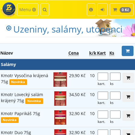
Kategorie
Hledat
Menu
0 Kč
Uzeniny, salámy, utopenci
Název
Cena
k/k
Kart
Ks
Salámy
Kmotr Vysočina krájená
29,90 Kč
10
75g
Novinka
kart.
ks
Kmotr Lovecký salám
34,50 Kč
10
krájený 75g
Novinka
kart.
ks
Kmotr Paprikáš 75g
32,90 Kč
10
Novinka
kart.
ks
Kmotr Duo 75g
32,90 Kč
10