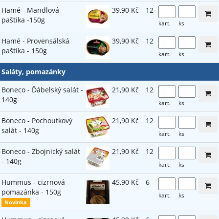
Hamé - Mandlová
39,90 Kč
12
paštika -150g
kart.
ks
Hamé - Provensálská
39,90 Kč
12
paštika - 150g
kart.
ks
Saláty, pomazánky
Boneco - Ďábelský salát -
21,90 Kč
12
140g
kart.
ks
Boneco - Pochoutkový
21,90 Kč
12
salát - 140g
kart.
ks
Boneco - Zbojnický salát
21,90 Kč
12
- 140g
kart.
ks
Hummus - cizrnová
45,90 Kč
6
pomazánka - 150g
kart.
ks
Novinka