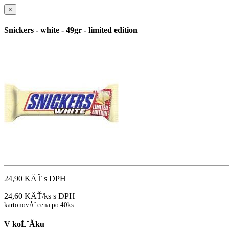
×
Snickers - white - 49gr - limited edition
24,90 KÄŤ
s DPH
24,60 KÄŤ/ks
s DPH
kartonovĂˇ cena po 40ks
V koĹˇĂ­ku