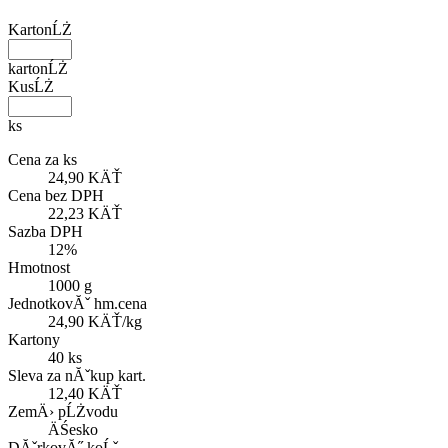
KartonĹŻ
kartonĹŻ
KusĹŻ
ks
Cena za ks
24,90 KÄŤ
Cena bez DPH
22,23 KÄŤ
Sazba DPH
12%
Hmotnost
1000 g
JednotkovĂˇ hm.cena
24,90 KÄŤ/kg
Kartony
40 ks
Sleva za nĂˇkup kart.
12,40 KÄŤ
ZemÄ› pĹŻvodu
ÄŚesko
DĂˇrkovĂ˝ koĹˇ