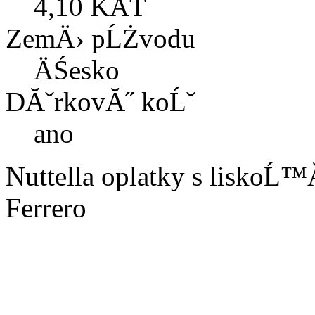
4,10 KÄŤ
ZemÄ› pĹŻvodu
ÄŚesko
DĂˇrkovĂ˝ koĹˇ
ano
Nuttella oplatky s liskoĹ™
Ferrero