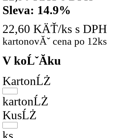
Sleva:
14.9%
22,60 KÄŤ/ks
s DPH
kartonovĂˇ cena po 12ks
V koĹˇĂ­ku
KartonĹŻ
kartonĹŻ
KusĹŻ
ks