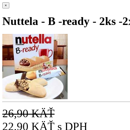
×
Nuttela - B -ready - 2ks -
26,90 KÄŤ
22,90 KÄŤ
s DPH