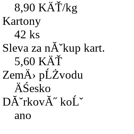
8,90 KÄŤ/kg
Kartony
42 ks
Sleva za nĂˇkup kart.
5,60 KÄŤ
ZemÄ› pĹŻvodu
ÄŚesko
DĂˇrkovĂ˝ koĹˇ
ano