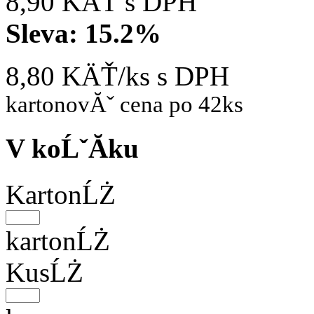
8,90 KÄŤ
s DPH
Sleva:
15.2%
8,80 KÄŤ/ks
s DPH
kartonovĂˇ cena po 42ks
V koĹˇĂ­ku
KartonĹŻ
kartonĹŻ
KusĹŻ