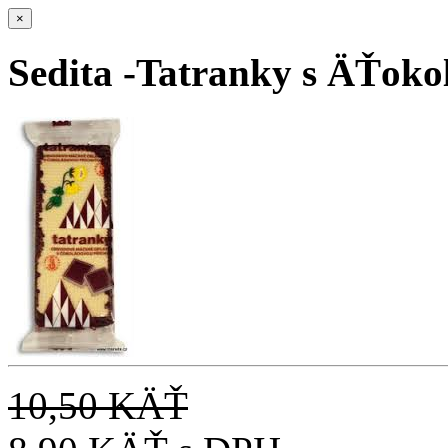
×
Sedita -Tatranky s ÄŤoko
10,50 KÄŤ