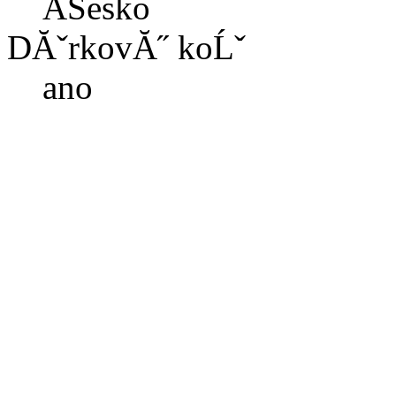
ÄŚesko
DĂˇrkovĂ˝ koĹˇ
ano