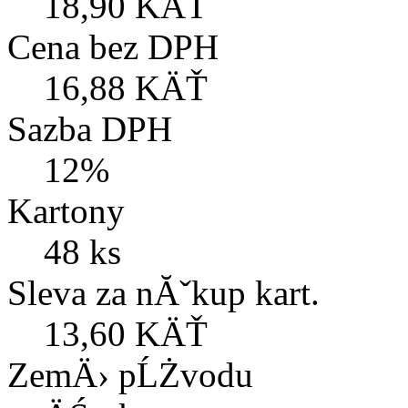
18,90 KÄŤ
Cena bez DPH
16,88 KÄŤ
Sazba DPH
12%
Kartony
48 ks
Sleva za nĂˇkup kart.
13,60 KÄŤ
ZemÄ› pĹŻvodu