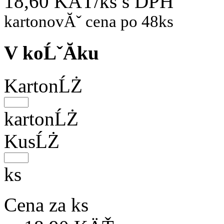
18,60 KÄŤ/ks
s DPH
kartonovĂˇ cena po 48ks
V koĹˇĂ­ku
KartonĹŻ
kartonĹŻ
KusĹŻ
ks
Cena za ks