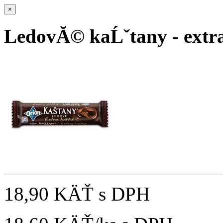
×
LedovĂ© kaĹˇtany - ext
18,90 KÄŤ
s DPH