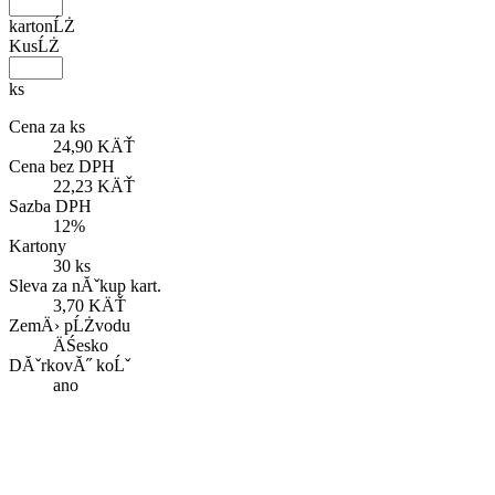
kartonĹŻ
KusĹŻ
ks
Cena za ks
24,90 KÄŤ
Cena bez DPH
22,23 KÄŤ
Sazba DPH
12%
Kartony
30 ks
Sleva za nĂˇkup kart.
3,70 KÄŤ
ZemÄ› pĹŻvodu
ÄŚesko
DĂˇrkovĂ˝ koĹˇ
ano