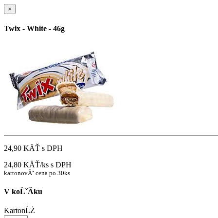
×
Twix - White - 46g
24,90 KÄŤ
s DPH
24,80 KÄŤ/ks
s DPH
kartonovĂˇ cena po 30ks
V koĹˇĂ­ku
KartonĹŻ