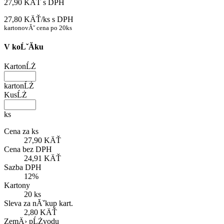
27,90 KÄŤ
s DPH
27,80 KÄŤ/ks
s DPH
kartonovĂˇ cena po 20ks
V koĹˇĂ­ku
KartonĹŻ
kartonĹŻ
KusĹŻ
ks
Cena za ks
27,90 KÄŤ
Cena bez DPH
24,91 KÄŤ
Sazba DPH
12%
Kartony
20 ks
Sleva za nĂˇkup kart.
2,80 KÄŤ
ZemÄ› pĹŻvodu