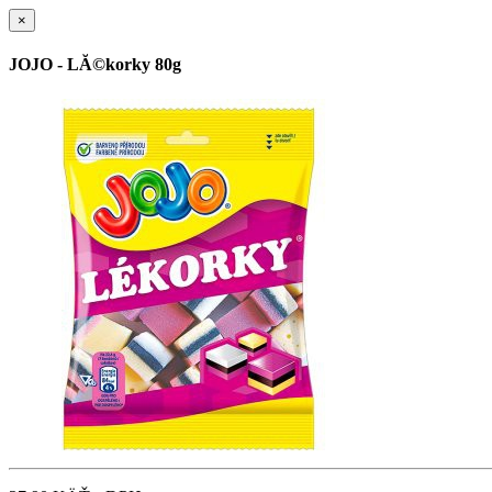
×
JOJO - LĂ©korky 80g