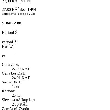
27,90 KÄŤ
s DPH
27,80 KÄŤ/ks
s DPH
kartonovĂˇ cena po 20ks
V koĹˇĂ­ku
KartonĹŻ
kartonĹŻ
KusĹŻ
ks
Cena za ks
27,90 KÄŤ
Cena bez DPH
24,91 KÄŤ
Sazba DPH
12%
Kartony
20 ks
Sleva za nĂˇkup kart.
2,80 KÄŤ
ZemÄ› pĹŻvodu