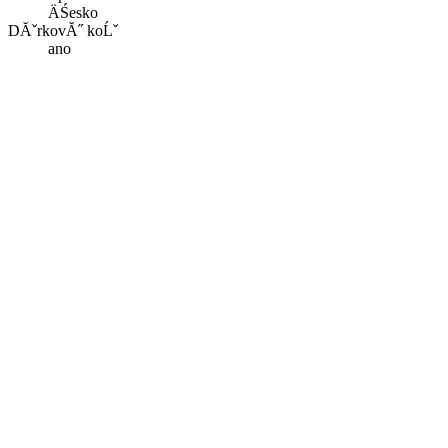
ÄŚesko
DĂˇrkovĂ˝ koĹˇ
ano