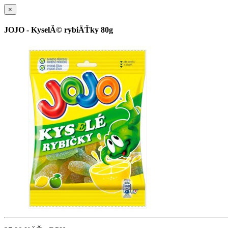
×
JOJO - KyselĂ© rybiÄŤky 80g