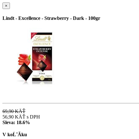
×
Lindt - Excellence - Strawberry - Dark - 100gr
69,90 KÄŤ
56,90 KÄŤ
s DPH
Sleva:
18.6%
V koĹˇĂ­ku