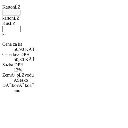
KartonĹŻ
kartonĹŻ
KusĹŻ
ks
Cena za ks
56,90 KÄŤ
Cena bez DPH
50,80 KÄŤ
Sazba DPH
12%
ZemÄ› pĹŻvodu
ÄŚesko
DĂˇrkovĂ˝ koĹˇ
ano