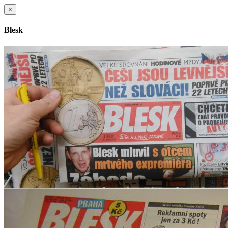
×
Blesk