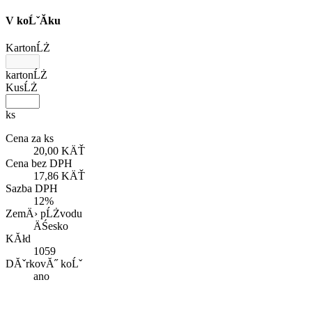
V koĹˇĂ­ku
KartonĹŻ
kartonĹŻ
KusĹŻ
ks
Cena za ks
20,00 KÄŤ
Cena bez DPH
17,86 KÄŤ
Sazba DPH
12%
ZemÄ› pĹŻvodu
ÄŚesko
KĂłd
1059
DĂˇrkovĂ˝ koĹˇ
ano