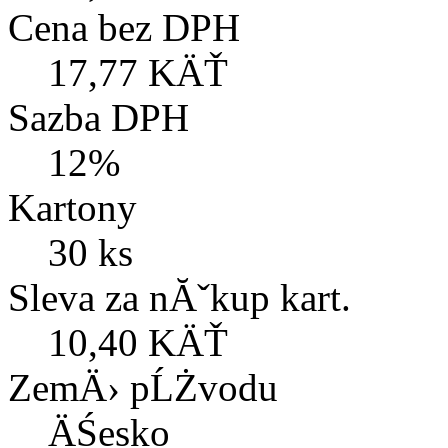
Cena bez DPH
17,77 KÄŤ
Sazba DPH
12%
Kartony
30 ks
Sleva za nĂˇkup kart.
10,40 KÄŤ
ZemÄ› pĹŻvodu
ÄŚesko