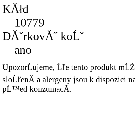
KĂłd
10779
DĂˇrkovĂ˝ koĹˇ
ano
UpozorĹujeme, Ĺľe tento produkt mĹ
sloĹľenĂ­ a alergeny jsou k dispozici 
pĹ™ed konzumacĂ­.