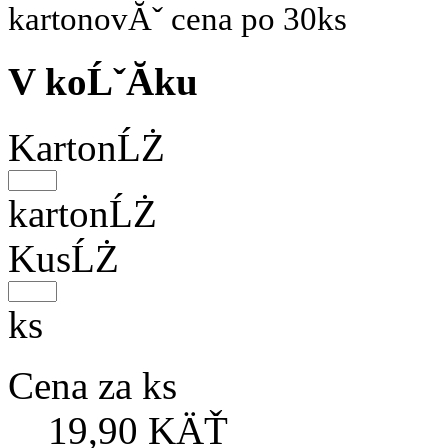
kartonovĂˇ cena po 30ks
V koĹˇĂ­ku
KartonĹŻ
kartonĹŻ
KusĹŻ
ks
Cena za ks
19,90 KÄŤ