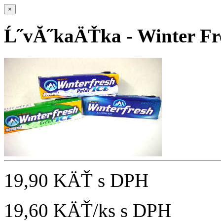
×
Ĺ˝vĂ˝kaÄŤka - Winter Fr
19,90 KÄŤ
s DPH
19,60 KÄŤ/ks
s DPH