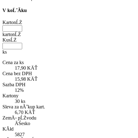
V koĹˇĂ­ku
KartonĹŻ
kartonĹŻ
KusĹŻ
ks
Cena za ks
17,90 KÄŤ
Cena bez DPH
15,98 KÄŤ
Sazba DPH
12%
Kartony
30 ks
Sleva za nĂˇkup kart.
6,70 KÄŤ
ZemÄ› pĹŻvodu
ÄŚesko
KĂłd
5827