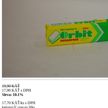
19,90 KÄŤ
17,90 KÄŤ
s DPH
Sleva:
10.1%
17,70 KÄŤ/ks
s DPH
kartonovĂˇ cena po 30ks