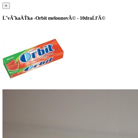
×
Ĺ˝vĂ˝kaÄŤka -Orbit melounovĂ© - 10draĹľĂ©