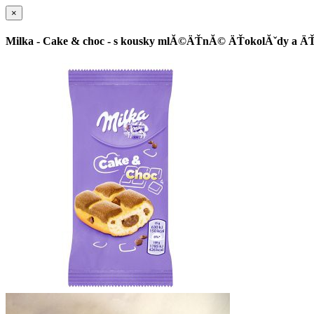
×
Milka - Cake & choc - s kousky mlĂ©ÄŤnĂ© ÄŤokolĂˇdy a ÄŤ