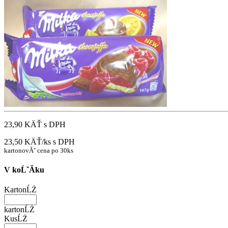
23,90 KÄŤ
s DPH
23,50 KÄŤ/ks
s DPH
kartonovĂˇ cena po 30ks
V koĹˇĂ­ku
KartonĹŻ
kartonĹŻ
KusĹŻ