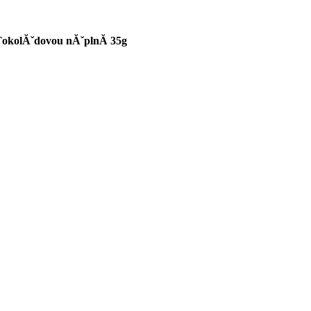
okolĂˇdovou nĂˇplnĂ­ 35g