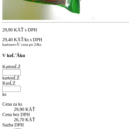
29,90 KÄŤ
s DPH
29,40 KÄŤ/ks
s DPH
kartonovĂˇ cena po 24ks
V koĹˇĂ­ku
KartonĹŻ
kartonĹŻ
KusĹŻ
ks
Cena za ks
29,90 KÄŤ
Cena bez DPH
26,70 KÄŤ
Sazba DPH