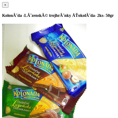
×
KolonĂˇda -LĂˇzenskĂ© trojhrĂˇnky ÄŤokolĂˇda- 2ks- 50gr