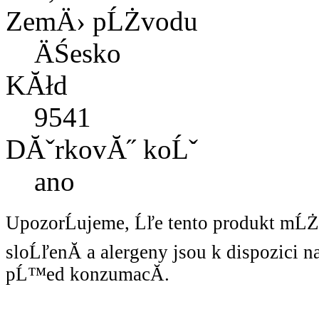
ZemÄ› pĹŻvodu
ÄŚesko
KĂłd
9541
DĂˇrkovĂ˝ koĹˇ
ano
UpozorĹujeme, Ĺľe tento produkt mĹ
sloĹľenĂ­ a alergeny jsou k dispozici 
pĹ™ed konzumacĂ­.