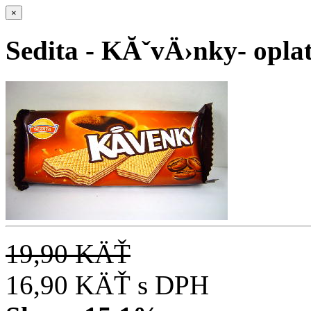
×
Sedita - KĂˇvÄ›nky- opl
19,90 KÄŤ
16,90 KÄŤ
s DPH