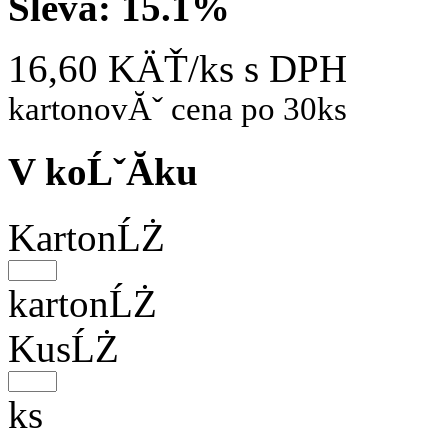
Sleva:
15.1%
16,60 KÄŤ/ks
s DPH
kartonovĂˇ cena po 30ks
V koĹˇĂ­ku
KartonĹŻ
kartonĹŻ
KusĹŻ
ks