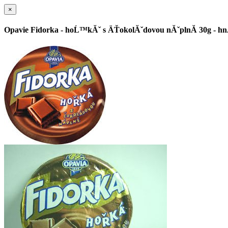
×
Opavie Fidorka - hoĹ™kĂˇ s ÄŤokolĂˇdovou nĂˇplnĂ­ 30g - h