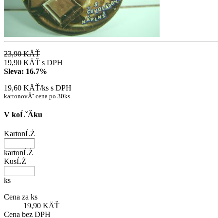
23,90 KÄŤ
19,90 KÄŤ
s DPH
Sleva:
16.7%
19,60 KÄŤ/ks
s DPH
kartonovĂˇ cena po 30ks
V koĹˇĂ­ku
KartonĹŻ
kartonĹŻ
KusĹŻ
ks
Cena za ks
19,90 KÄŤ
Cena bez DPH