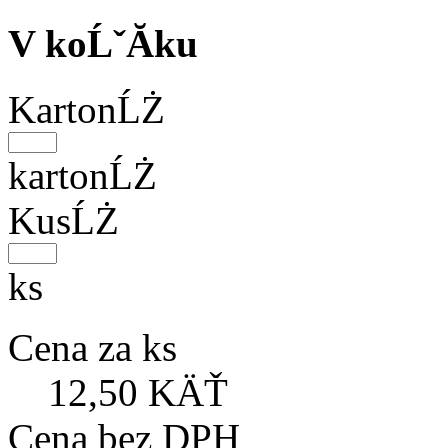
V koĹˇĂ­ku
KartonĹŻ
kartonĹŻ
KusĹŻ
ks
Cena za ks
12,50 KÄŤ
Cena bez DPH