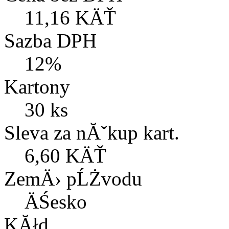
11,16 KÄŤ
Sazba DPH
12%
Kartony
30 ks
Sleva za nĂˇkup kart.
6,60 KÄŤ
ZemÄ› pĹŻvodu
ÄŚesko
KĂłd