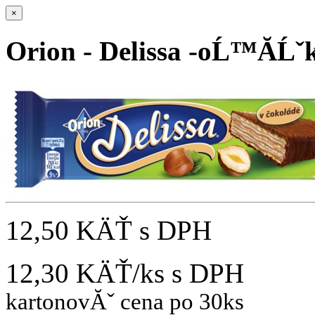
×
Orion - Delissa -oĹ™Ă­Ĺˇ
12,50 KÄŤ
s DPH
12,30 KÄŤ/ks
s DPH
kartonovĂˇ cena po 30ks