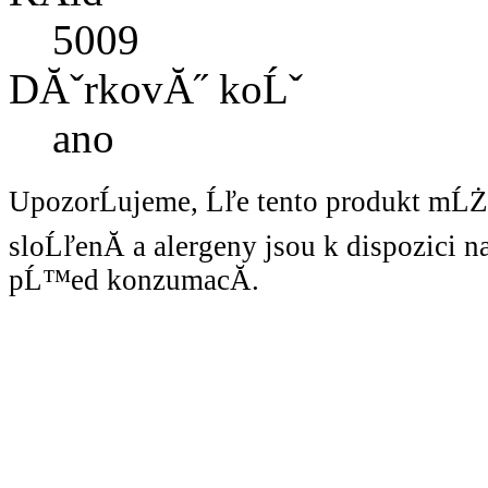
5009
DĂˇrkovĂ˝ koĹˇ
ano
UpozorĹujeme, Ĺľe tento produkt mĹ
sloĹľenĂ­ a alergeny jsou k dispozici 
pĹ™ed konzumacĂ­.