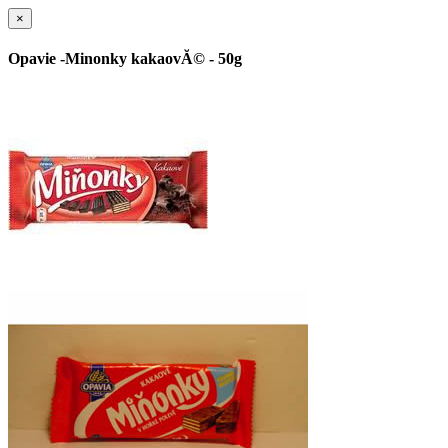
×
Opavie -Minonky kakaovĂ© - 50g