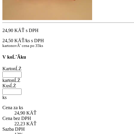
24,90 KÄŤ
s DPH
24,50 KÄŤ/ks
s DPH
kartonovĂˇ cena po 35ks
V koĹˇĂ­ku
KartonĹŻ
kartonĹŻ
KusĹŻ
ks
Cena za ks
24,90 KÄŤ
Cena bez DPH
22,23 KÄŤ
Sazba DPH