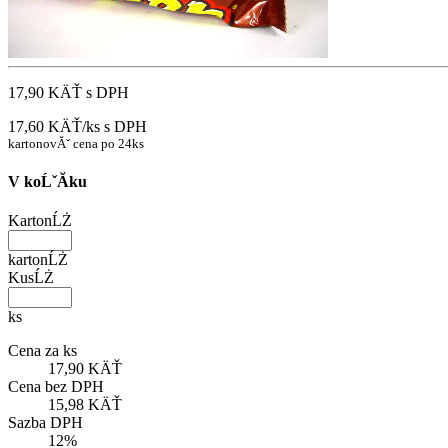
17,90 KÄŤ
s DPH
17,60 KÄŤ/ks
s DPH
kartonovĂˇ cena po 24ks
V koĹˇĂ­ku
KartonĹŻ
kartonĹŻ
KusĹŻ
ks
Cena za ks
17,90 KÄŤ
Cena bez DPH
15,98 KÄŤ
Sazba DPH
12%