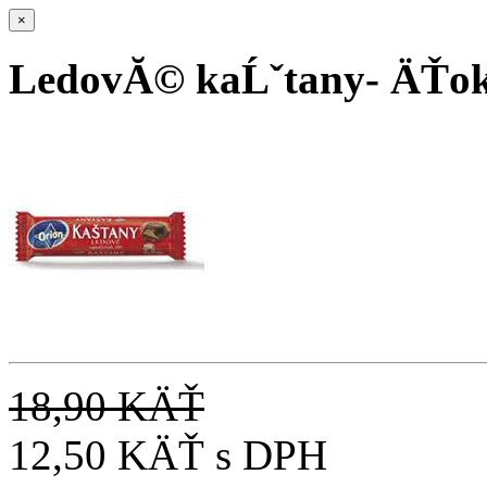
×
LedovĂ© kaĹˇtany- ÄŤok.
18,90 KÄŤ
12,50 KÄŤ
s DPH