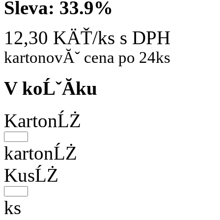
Sleva:
33.9%
12,30 KÄŤ/ks
s DPH
kartonovĂˇ cena po 24ks
V koĹˇĂ­ku
KartonĹŻ
kartonĹŻ
KusĹŻ
ks