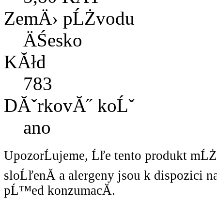
ZemÄ› pĹŻvodu
ÄŚesko
KĂłd
783
DĂˇrkovĂ˝ koĹˇ
ano
UpozorĹujeme, Ĺľe tento produkt mĹ
sloĹľenĂ­ a alergeny jsou k dispozici 
pĹ™ed konzumacĂ­.