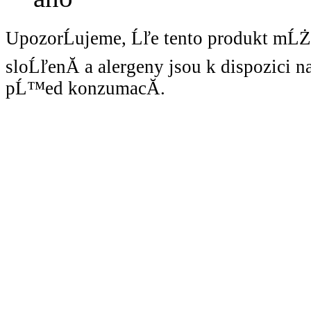
UpozorĹujeme, Ĺľe tento produkt mĹ
sloĹľenĂ­ a alergeny jsou k dispozici 
pĹ™ed konzumacĂ­.