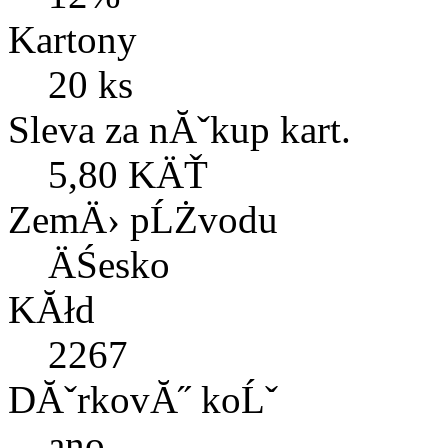
Kartony
20 ks
Sleva za nĂˇkup kart.
5,80 KÄŤ
ZemÄ› pĹŻvodu
ÄŚesko
KĂłd
2267
DĂˇrkovĂ˝ koĹˇ
ano