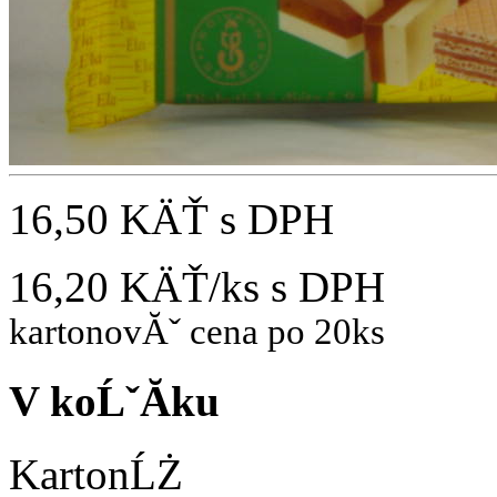
16,50 KÄŤ
s DPH
16,20 KÄŤ/ks
s DPH
kartonovĂˇ cena po 20ks
V koĹˇĂ­ku
KartonĹŻ