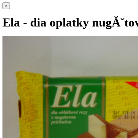
×
Ela - dia oplatky nugĂˇt