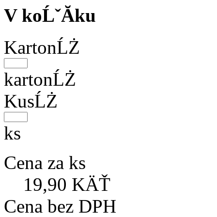
V koĹˇĂ­ku
KartonĹŻ
kartonĹŻ
KusĹŻ
ks
Cena za ks
19,90 KÄŤ
Cena bez DPH