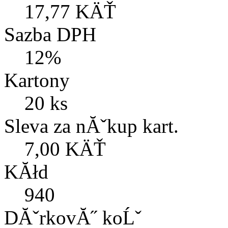
17,77 KÄŤ
Sazba DPH
12%
Kartony
20 ks
Sleva za nĂˇkup kart.
7,00 KÄŤ
KĂłd
940
DĂˇrkovĂ˝ koĹˇ