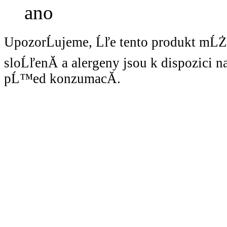
ano
UpozorĹujeme, Ĺľe tento produkt mĹ
sloĹľenĂ­ a alergeny jsou k dispozici 
pĹ™ed konzumacĂ­.