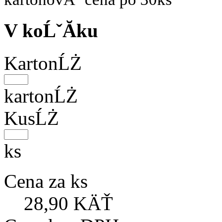
V koĹˇĂ­ku
KartonĹŻ
kartonĹŻ
KusĹŻ
ks
Cena za ks
28,90 KÄŤ