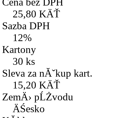
Cena bez DPH
25,80 KÄŤ
Sazba DPH
12%
Kartony
30 ks
Sleva za nĂˇkup kart.
15,20 KÄŤ
ZemÄ› pĹŻvodu
ÄŚesko