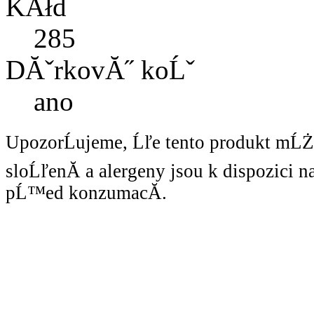
KĂłd
285
DĂˇrkovĂ˝ koĹˇ
ano
UpozorĹujeme, Ĺľe tento produkt mĹ
sloĹľenĂ­ a alergeny jsou k dispozici 
pĹ™ed konzumacĂ­.