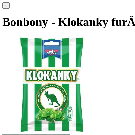
×
Bonbony - Klokanky furĂ