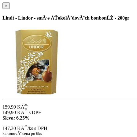
×
Lindt - Lindor - smÄ›s ÄŤokolĂˇdovĂ˝ch bonbonĹŻ - 200gr
159,90 KÄŤ
149,90 KÄŤ
s DPH
Sleva:
6.25%
147,30 KÄŤ/ks
s DPH
kartonovĂˇ cena po 6ks