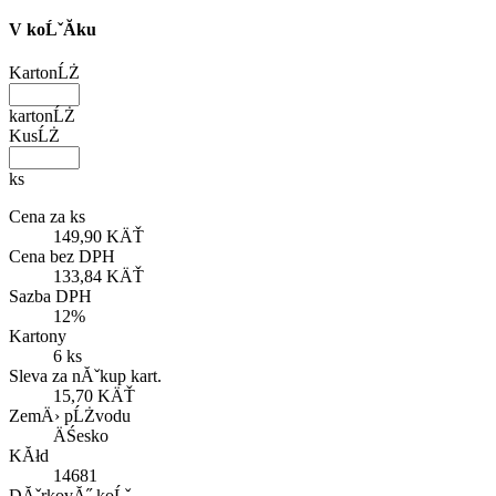
V koĹˇĂ­ku
KartonĹŻ
kartonĹŻ
KusĹŻ
ks
Cena za ks
149,90 KÄŤ
Cena bez DPH
133,84 KÄŤ
Sazba DPH
12%
Kartony
6 ks
Sleva za nĂˇkup kart.
15,70 KÄŤ
ZemÄ› pĹŻvodu
ÄŚesko
KĂłd
14681
DĂˇrkovĂ˝ koĹˇ